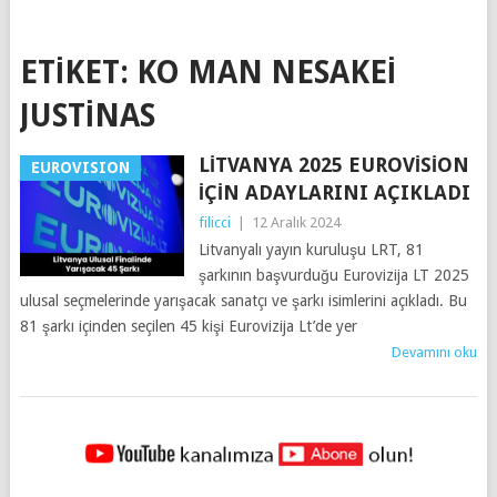
ETIKET:
KO MAN NESAKEI
JUSTINAS
LITVANYA 2025 EUROVISION
EUROVISION
IÇIN ADAYLARINI AÇIKLADI
filicci
|
12 Aralık 2024
Litvanyalı yayın kuruluşu LRT, 81
şarkının başvurduğu Eurovizija LT 2025
ulusal seçmelerinde yarışacak sanatçı ve şarkı isimlerini açıkladı. Bu
81 şarkı içinden seçilen 45 kişi Eurovizija Lt’de yer
Devamını oku
YAZILAR
NAVIGASYONU