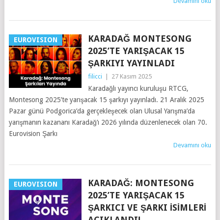
Devamını oku
KARADAĞ MONTESONG
EUROVISION
2025’TE YARIŞACAK 15
ŞARKIYI YAYINLADI
filicci
|
27 Kasım 2025
Karadağlı yayıncı kuruluşu RTCG,
Montesong 2025’te yarışacak 15 şarkıyı yayınladı. 21 Aralık 2025
Pazar günü Podgorica’da gerçekleşecek olan Ulusal Yarışma’da
yarışmanın kazananı Karadağ’ı 2026 yılında düzenlenecek olan 70.
Eurovision Şarkı
Devamını oku
KARADAĞ: MONTESONG
EUROVISION
2025’TE YARIŞACAK 15
ŞARKICI VE ŞARKI İSIMLERI
AÇIKLANDI!