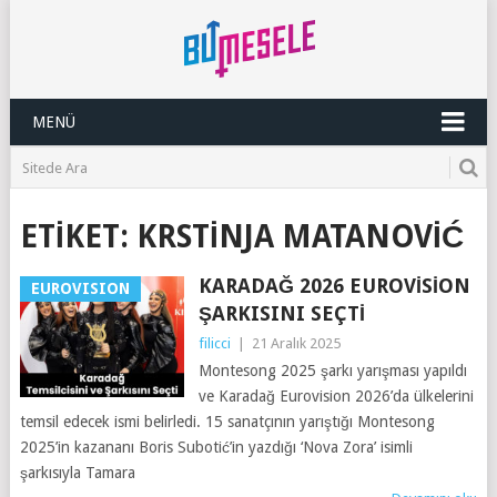
MENÜ
ETIKET:
KRSTINJA MATANOVIĆ
KARADAĞ 2026 EUROVISION
EUROVISION
ŞARKISINI SEÇTI
filicci
|
21 Aralık 2025
Montesong 2025 şarkı yarışması yapıldı
ve Karadağ Eurovision 2026’da ülkelerini
temsil edecek ismi belirledi. 15 sanatçının yarıştığı Montesong
2025’in kazananı Boris Subotić’in yazdığı ‘Nova Zora’ isimli
şarkısıyla Tamara