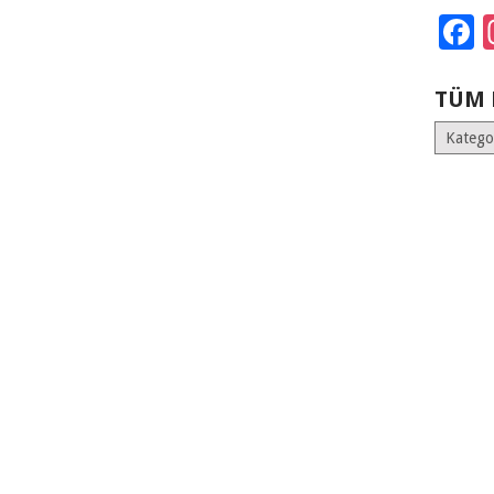
F
TÜM 
Tüm
Kategoril