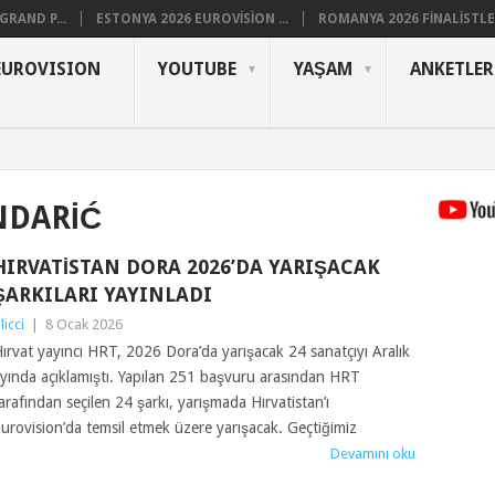
RAND P...
ESTONYA 2026 EUROVISION ...
ROMANYA 2026 FINALISTLER
EUROVISION
YOUTUBE
YAŞAM
ANKETLER
NDARIĆ
HIRVATISTAN DORA 2026’DA YARIŞACAK
ŞARKILARI YAYINLADI
ilicci
|
8 Ocak 2026
ırvat yayıncı HRT, 2026 Dora’da yarışacak 24 sanatçıyı Aralık
yında açıklamıştı. Yapılan 251 başvuru arasından HRT
arafından seçilen 24 şarkı, yarışmada Hırvatistan’ı
urovision’da temsil etmek üzere yarışacak. Geçtiğimiz
Devamını oku