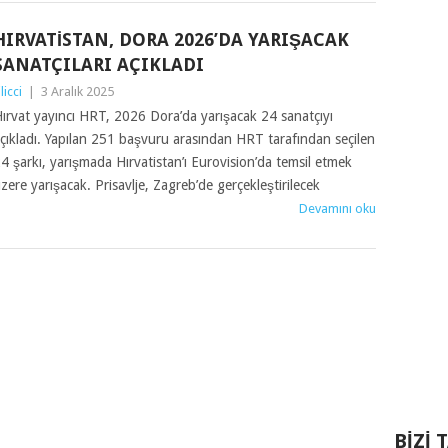
HIRVATISTAN, DORA 2026’DA YARIŞACAK
SANATÇILARI AÇIKLADI
ilicci
|
3 Aralık 2025
ırvat yayıncı HRT, 2026 Dora’da yarışacak 24 sanatçıyı
çıkladı. Yapılan 251 başvuru arasından HRT tarafından seçilen
4 şarkı, yarışmada Hırvatistan’ı Eurovision’da temsil etmek
zere yarışacak. Prisavlje, Zagreb’de gerçekleştirilecek
Devamını oku
BIZI 