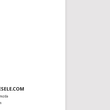
SELE.COM
mızda
im