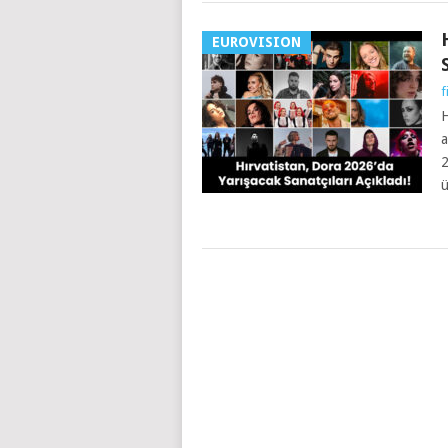
EUROVISION
f
H
a
2
ü
YAZILAR
NAVIGASYONU