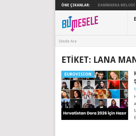
ÖNE ÇIKANLAR:
DANIMARKA MELODI G
ETIKET:
LANA MA
EUROVISION
f
H
a
t
E