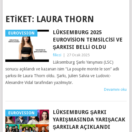
ETIKET:
LAURA THORN
LÜKSEMBURG 2025
EUROVISION
EUROVISION TEMSILCISI VE
ŞARKISI BELLI OLDU
filicci
|
27 Ocak 2025
Lüksemburg Şarkı Yarışması (LSC)
sonucu açıklandı ve kazanan isim “La poupée monte le son” adlı
şarkısı ile Laura Thorn oldu. Şarkı, Julien Salvia ve Ludovic-
Alexandre Vidal tarafından yazılmıştır.
Devamını oku
LÜKSEMBURG ŞARKI
EUROVISION
YARIŞMASINDA YARIŞACAK
ŞARKILAR AÇIKLANDI