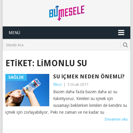
MENÜ
ETIKET:
LIMONLU SU
SU İÇMEK NEDEN ÖNEMLI?
SAĞLIK
filicci
|
5 Ocak 2017
Bazen daha fazla bazen daha az su
tüketiyoruz. Kimileri su içmek için
susamayı beklerken kimileri de kendini su
içmek için zorlayabiliyor. Peki ne zaman ve ne kadar su
Devamını oku