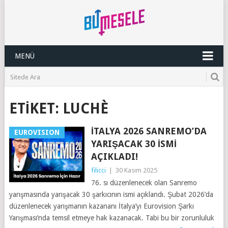
MENÜ
ETIKET:
LUCHÈ
İTALYA 2026 SANREMO’DA
EUROVISION
YARIŞACAK 30 İSMI
AÇIKLADI!
filicci
|
30 Kasım 2025
76. sı düzenlenecek olan Sanremo
yarışmasında yarışacak 30 şarkıcının ismi açıklandı. Şubat 2026’da
düzenlenecek yarışmanın kazananı İtalya’yı Eurovision Şarkı
Yarışması’nda temsil etmeye hak kazanacak. Tabi bu bir zorunluluk