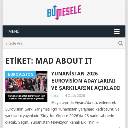
MENÜ
ETIKET:
MAD ABOUT IT
YUNANISTAN 2026
EUROVISION
EUROVISION ADAYLARINI
VE ŞARKILARINI AÇIKLADI!
filicci
|
4 Ocak 2026
Mayıs ayında Viyana’da düzenlenecek
Eurovision Şarkı Yarışması için Yunanistan yarışmacı kadrosunu ve
şarkılarını yayınladı. ‘Sing for Greece 2026’da 28 şarkı sahnede
olacak. Seçim, Yunanistan televizyon kanalı ERT’nin iki