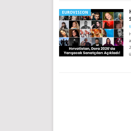
EUROVISION
f
H
a
2
ü
YAZILAR
NAVIGASYONU