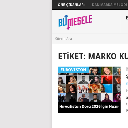
ÖNE ÇIKANLAR:
DANIMARKA MELODI G
ETIKET:
MARKO KU
EUROVISION
f
H
a
t
E