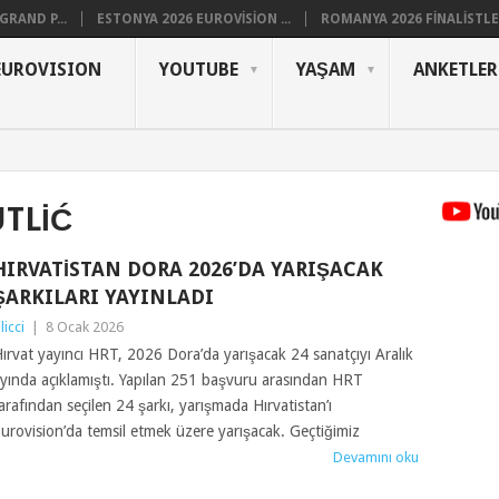
RAND P...
ESTONYA 2026 EUROVISION ...
ROMANYA 2026 FINALISTLER
EUROVISION
YOUTUBE
YAŞAM
ANKETLER
TLIĆ
HIRVATISTAN DORA 2026’DA YARIŞACAK
ŞARKILARI YAYINLADI
ilicci
|
8 Ocak 2026
ırvat yayıncı HRT, 2026 Dora’da yarışacak 24 sanatçıyı Aralık
yında açıklamıştı. Yapılan 251 başvuru arasından HRT
arafından seçilen 24 şarkı, yarışmada Hırvatistan’ı
urovision’da temsil etmek üzere yarışacak. Geçtiğimiz
Devamını oku