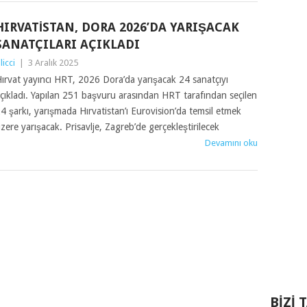
HIRVATISTAN, DORA 2026’DA YARIŞACAK
SANATÇILARI AÇIKLADI
ilicci
|
3 Aralık 2025
ırvat yayıncı HRT, 2026 Dora’da yarışacak 24 sanatçıyı
çıkladı. Yapılan 251 başvuru arasından HRT tarafından seçilen
4 şarkı, yarışmada Hırvatistan’ı Eurovision’da temsil etmek
zere yarışacak. Prisavlje, Zagreb’de gerçekleştirilecek
Devamını oku
BIZI 