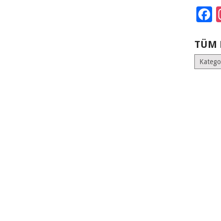
F
TÜM 
Tüm
Kategoril