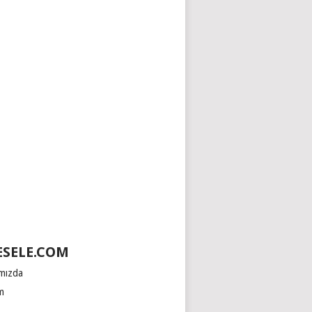
SELE.COM
mızda
im