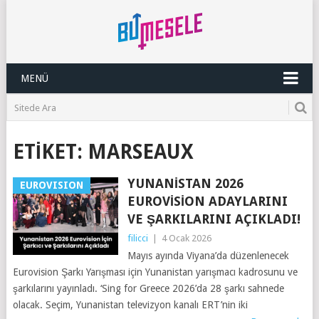
MENÜ
ETIKET:
MARSEAUX
YUNANISTAN 2026
EUROVISION
EUROVISION ADAYLARINI
VE ŞARKILARINI AÇIKLADI!
filicci
|
4 Ocak 2026
Mayıs ayında Viyana’da düzenlenecek
Eurovision Şarkı Yarışması için Yunanistan yarışmacı kadrosunu ve
şarkılarını yayınladı. ‘Sing for Greece 2026’da 28 şarkı sahnede
olacak. Seçim, Yunanistan televizyon kanalı ERT’nin iki