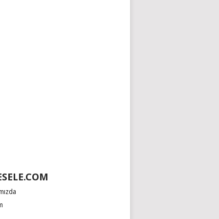
SELE.COM
mızda
im