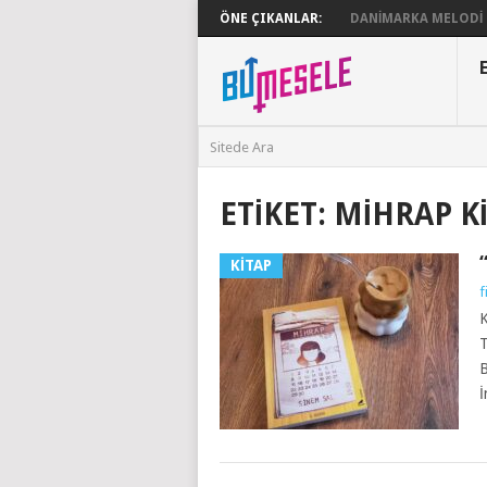
ÖNE ÇIKANLAR:
DANIMARKA MELODI G
ETIKET:
MIHRAP K
KITAP
f
K
T
B
İ