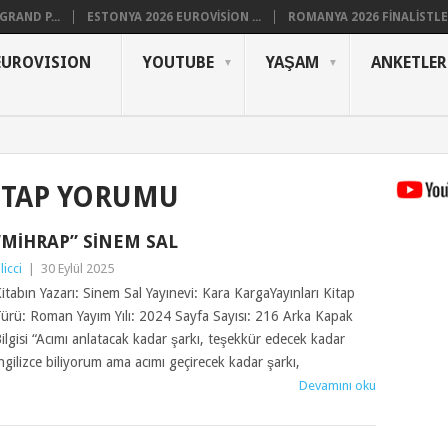
RAND P...
ESTONYA 2026 EUROVISION ...
ROMANYA 2026 FINALISTLER
EUROVISION
YOUTUBE
YAŞAM
ANKETLER
ITAP YORUMU
“MIHRAP” SINEM SAL
ilicci
|
30 Eylül 2025
itabın Yazarı: Sinem Sal Yayınevi: Kara KargaYayınları Kitap
ürü: Roman Yayım Yılı: 2024 Sayfa Sayısı: 216 Arka Kapak
ilgisi “Acımı anlatacak kadar şarkı, teşekkür edecek kadar
ngilizce biliyorum ama acımı geçirecek kadar şarkı,
Devamını oku