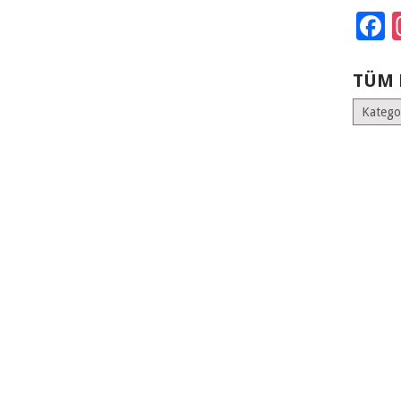
F
TÜM 
Tüm
Kategoril