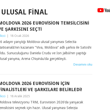
ULUSAL FINAL
MOLDOVA 2026 EUROVISION TEMSILCISINI
VE ŞARKISINI SEÇTI
ilicci
|
18 Ocak 2026
6 adayın yarıştığı Moldova ulusal yarışması Selectia
atioanală’nın kazananı “Viva, Moldova” adlı şarkısı ile Satoshi
ldu. Sunuculuğunu Daniela Crudu ve Ion Jalbă’nın yaptığı
lusal yarışma, Arena Chișinău’da gerçekleşti.
Devamını oku
MOLDOVA 2026 EUROVISION İÇIN
FINALISTLERI VE ŞARKILARI BELIRLEDI!
ilicci
|
18 Aralık 2025
oldova televizyonu TRM, Eurovision 2026’da yarışacak
emsilcisini seçmek için hazır. Ulusal yarışması Selecția