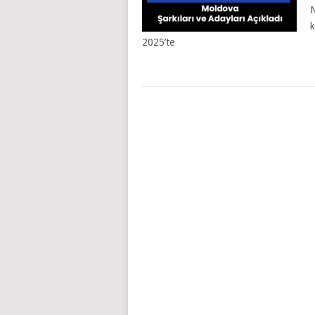
N
k
2025’te
YAZILAR
NAVIGASYONU