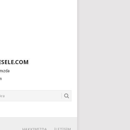
SELE.COM
mızda
im
HAKKIMIZDA
İLETIŞIM