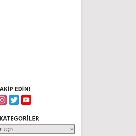
TAKIP EDIN!
acebook
Instagram
Twitter
YouTube
KATEGORILER
er