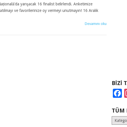
ațională’da yarışacak 16 finalist belirlendi. Anketimize
atılmayı ve favorilerinize oy vermeyi unutmayın! 16 Aralık
Devamını oku
BIZI 
F
TÜM 
Tüm
Kategoril