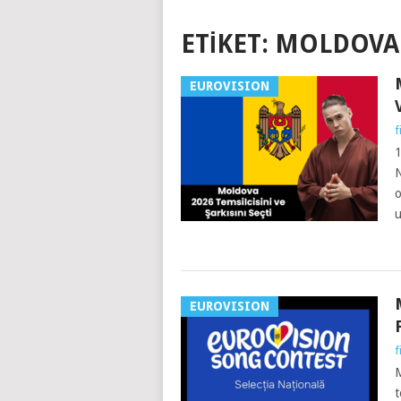
ETIKET:
MOLDOVA 
EUROVISION
f
1
N
o
u
EUROVISION
f
M
t