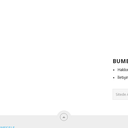
BUME
Hakkı
İletiş