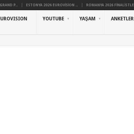
RAND P...
ESTONYA 2026 EUROVISION ...
ROMANYA 2026 FINALISTLER
EUROVISION
YOUTUBE
YAŞAM
ANKETLER