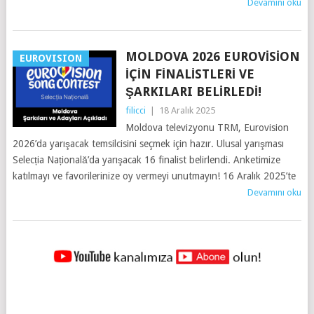
Devamını oku
MOLDOVA 2026 EUROVISION
EUROVISION
İÇIN FINALISTLERI VE
ŞARKILARI BELIRLEDI!
filicci
|
18 Aralık 2025
Moldova televizyonu TRM, Eurovision
2026’da yarışacak temsilcisini seçmek için hazır. Ulusal yarışması
Selecția Națională’da yarışacak 16 finalist belirlendi. Anketimize
katılmayı ve favorilerinize oy vermeyi unutmayın! 16 Aralık 2025’te
Devamını oku
YAZILAR
NAVIGASYONU