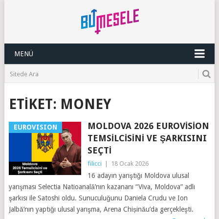
MENÜ
ETIKET:
MONEY
MOLDOVA 2026 EUROVISION
EUROVISION
TEMSILCISINI VE ŞARKISINI
SEÇTI
filicci
|
18 Ocak 2026
16 adayın yarıştığı Moldova ulusal
yarışması Selectia Natioanală’nın kazananı “Viva, Moldova” adlı
şarkısı ile Satoshi oldu. Sunuculuğunu Daniela Crudu ve Ion
Jalbă’nın yaptığı ulusal yarışma, Arena Chișinău’da gerçekleşti.