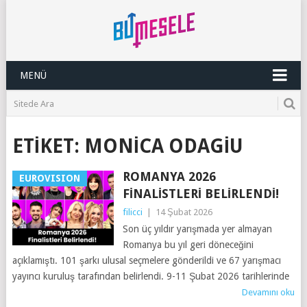
MENÜ
ETIKET:
MONICA ODAGIU
ROMANYA 2026
EUROVISION
FINALISTLERI BELIRLENDI!
filicci
|
14 Şubat 2026
Son üç yıldır yarışmada yer almayan
Romanya bu yıl geri döneceğini
açıklamıştı. 101 şarkı ulusal seçmelere gönderildi ve 67 yarışmacı
yayıncı kuruluş tarafından belirlendi. 9-11 Şubat 2026 tarihlerinde
Devamını oku