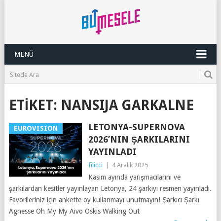
MENÜ
ETIKET:
NANSIJA GARKALNE
LETONYA-SUPERNOVA
EUROVISION
2026’NIN ŞARKILARINI
YAYINLADI
filicci
|
4 Aralık 2025
Kasım ayında yarışmacılarını ve
şarkılardan kesitler yayınlayan Letonya, 24 şarkıyı resmen yayınladı.
Favorileriniz için ankette oy kullanmayı unutmayın! Şarkıcı Şarkı
Agnesse Oh My My Aivo Oskis Walking Out