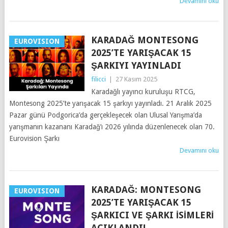
Devamını oku
KARADAĞ MONTESONG
EUROVISION
2025’TE YARIŞACAK 15
ŞARKIYI YAYINLADI
filicci
|
27 Kasım 2025
Karadağlı yayıncı kuruluşu RTCG,
Montesong 2025’te yarışacak 15 şarkıyı yayınladı. 21 Aralık 2025
Pazar günü Podgorica’da gerçekleşecek olan Ulusal Yarışma’da
yarışmanın kazananı Karadağ’ı 2026 yılında düzenlenecek olan 70.
Eurovision Şarkı
Devamını oku
KARADAĞ: MONTESONG
EUROVISION
2025’TE YARIŞACAK 15
ŞARKICI VE ŞARKI İSIMLERI
AÇIKLANDI!