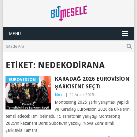
MENÜ
ETIKET:
NEDEKODIRANA
KARADAĞ 2026 EUROVISION
EUROVISION
ŞARKISINI SEÇTI
filicci
|
21 Aralık 2025
Montesong 2025 şarkı yarışması yapıldı
ve Karadağ Eurovision 2026’da ülkelerini
temsil edecek ismi belirledi. 15 sanatçının yarıştığı Montesong
2025’in kazananı Boris Subotić’in yazdığı ‘Nova Zora’ isimli
şarkısıyla Tamara