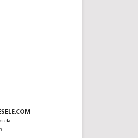
SELE.COM
mızda
im