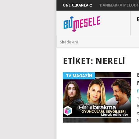
ÖNE ÇIKANLAR:
DANIMARKA MELODI G
ETIKET:
NERELI
TV MAGAZIN
f
T
b
e
r