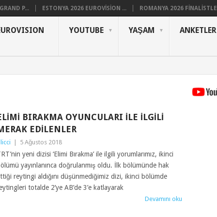
RAND P...
ESTONYA 2026 EUROVISION ...
ROMANYA 2026 FINALISTLER
EUROVISION
YOUTUBE
YAŞAM
ANKETLER
ELIMI BIRAKMA OYUNCULARI ILE ILGILI
MERAK EDILENLER
ilicci
|
5 Ağustos 2018
RT’nin yeni dizisi ‘Elimi Bırakma’ ile ilgili yorumlarımız, ikinci
ölümü yayınlanınca doğrulanmış oldu. İlk bölümünde hak
ttiği reytingi aldığını düşünmediğimiz dizi, ikinci bölümde
eytingleri totalde 2’ye AB’de 3’e katlayarak
Devamını oku