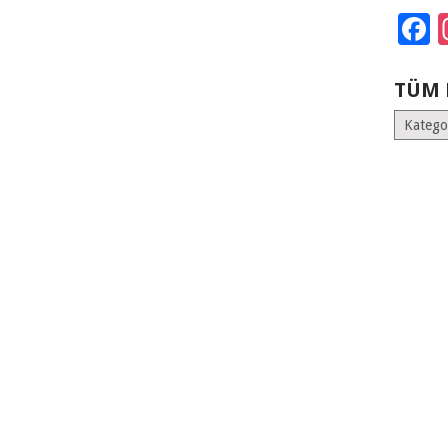
F
TÜM 
Tüm
Kategoril