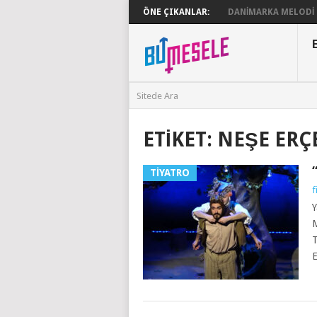
ÖNE ÇIKANLAR:
DANIMARKA MELODI G
ETIKET:
NEŞE ERÇ
TIYATRO
f
Y
M
T
E