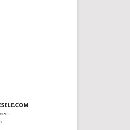
SELE.COM
mızda
im