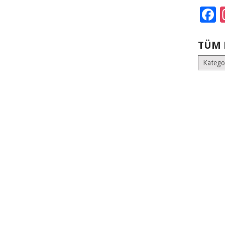
F
TÜM 
Tüm
Kategoril