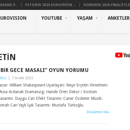
RAND P...
ESTONYA 2026 EUROVISION ...
ROMANYA 2026 FINALISTLER
EUROVISION
YOUTUBE
YAŞAM
ANKETLER
ETIN
“BIR GECE MASALI” OYUN YORUMU
ilicci
|
7 Aralık 2025
azar: William Shakespeare Uyarlayan: Neşe Erçetin Yönetmen:
usa Arslanali Dramaturg: Hande Ören Dekor / Kostüm
asarımı: Duygu Can Efekt Tasarımı: Caner Özdemir Müzik:
mrah Can Yaylı Işık Tasarımı: Mustafa Türkoğlu
Devamını oku