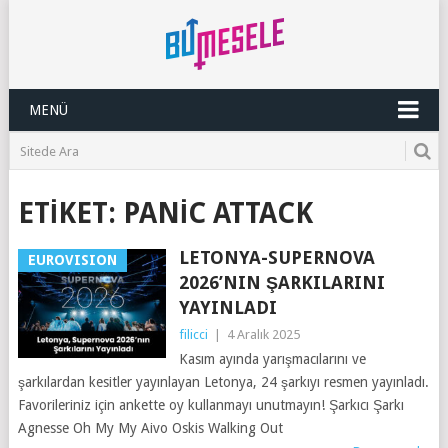
MENÜ
ETIKET:
PANIC ATTACK
LETONYA-SUPERNOVA
EUROVISION
2026’NIN ŞARKILARINI
YAYINLADI
filicci
|
4 Aralık 2025
Kasım ayında yarışmacılarını ve
şarkılardan kesitler yayınlayan Letonya, 24 şarkıyı resmen yayınladı.
Favorileriniz için ankette oy kullanmayı unutmayın! Şarkıcı Şarkı
Agnesse Oh My My Aivo Oskis Walking Out