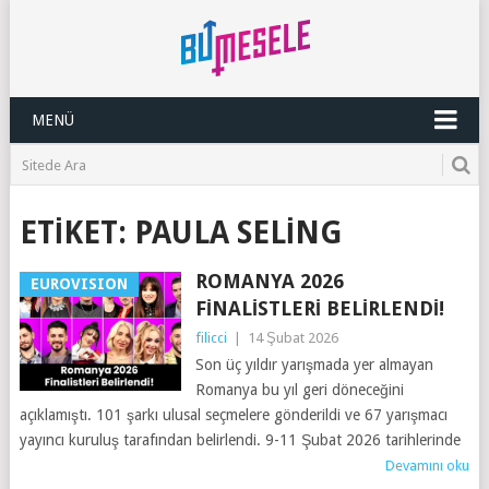
MENÜ
ETIKET:
PAULA SELING
ROMANYA 2026
EUROVISION
FINALISTLERI BELIRLENDI!
filicci
|
14 Şubat 2026
Son üç yıldır yarışmada yer almayan
Romanya bu yıl geri döneceğini
açıklamıştı. 101 şarkı ulusal seçmelere gönderildi ve 67 yarışmacı
yayıncı kuruluş tarafından belirlendi. 9-11 Şubat 2026 tarihlerinde
Devamını oku