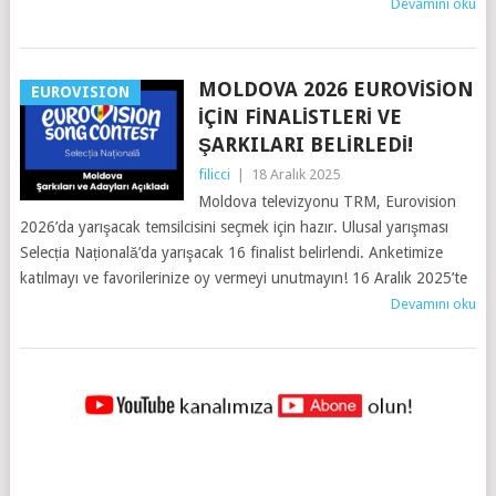
Devamını oku
MOLDOVA 2026 EUROVISION
EUROVISION
İÇIN FINALISTLERI VE
ŞARKILARI BELIRLEDI!
filicci
|
18 Aralık 2025
Moldova televizyonu TRM, Eurovision
2026’da yarışacak temsilcisini seçmek için hazır. Ulusal yarışması
Selecția Națională’da yarışacak 16 finalist belirlendi. Anketimize
katılmayı ve favorilerinize oy vermeyi unutmayın! 16 Aralık 2025’te
Devamını oku
YAZILAR
NAVIGASYONU