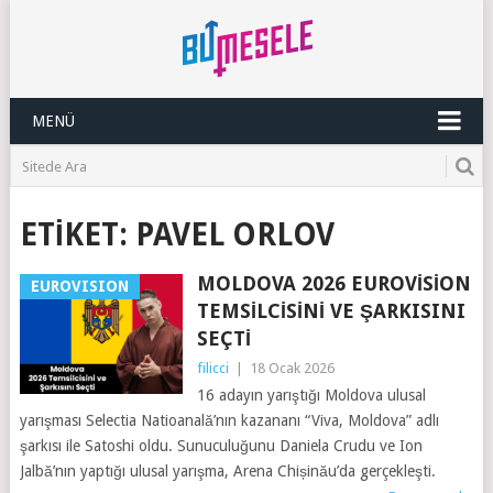
MENÜ
ETIKET:
PAVEL ORLOV
MOLDOVA 2026 EUROVISION
EUROVISION
TEMSILCISINI VE ŞARKISINI
SEÇTI
filicci
|
18 Ocak 2026
16 adayın yarıştığı Moldova ulusal
yarışması Selectia Natioanală’nın kazananı “Viva, Moldova” adlı
şarkısı ile Satoshi oldu. Sunuculuğunu Daniela Crudu ve Ion
Jalbă’nın yaptığı ulusal yarışma, Arena Chișinău’da gerçekleşti.