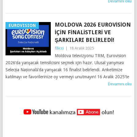
Devamını oku
MOLDOVA 2026 EUROVISION
EUROVISION
İÇIN FINALISTLERI VE
ŞARKILARI BELIRLEDI!
filicci
|
18 Aralık 2025
Moldova televizyonu TRM, Eurovision
2026’da yarışacak temsilcisini seçmek için hazır. Ulusal yarışması
Selecția Națională’da yarışacak 16 finalist belirlendi. Anketimize
katılmayı ve favorilerinize oy vermeyi unutmayın! 16 Aralık 2025’te
Devamını oku
YAZILAR
NAVIGASYONU