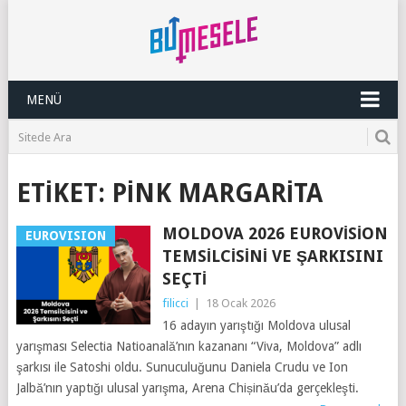
MENÜ
ETIKET:
PINK MARGARITA
MOLDOVA 2026 EUROVISION
EUROVISION
TEMSILCISINI VE ŞARKISINI
SEÇTI
filicci
|
18 Ocak 2026
16 adayın yarıştığı Moldova ulusal
yarışması Selectia Natioanală’nın kazananı “Viva, Moldova” adlı
şarkısı ile Satoshi oldu. Sunuculuğunu Daniela Crudu ve Ion
Jalbă’nın yaptığı ulusal yarışma, Arena Chișinău’da gerçekleşti.