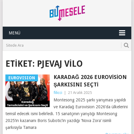
MENÜ
ETIKET:
PJEVAJ VILO
KARADAĞ 2026 EUROVISION
EUROVISION
ŞARKISINI SEÇTI
filicci
|
21 Aralık 2025
Montesong 2025 şarkı yarışması yapıldı
ve Karadağ Eurovision 2026’da ülkelerini
temsil edecek ismi belirledi. 15 sanatçının yarıştığı Montesong
2025’in kazananı Boris Subotić’in yazdığı ‘Nova Zora’ isimli
şarkısıyla Tamara