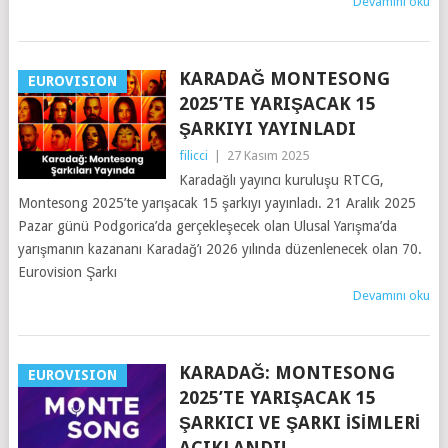
Devamını oku
KARADAĞ MONTESONG
EUROVISION
2025’TE YARIŞACAK 15
ŞARKIYI YAYINLADI
filicci
|
27 Kasım 2025
Karadağlı yayıncı kuruluşu RTCG,
Montesong 2025’te yarışacak 15 şarkıyı yayınladı. 21 Aralık 2025
Pazar günü Podgorica’da gerçekleşecek olan Ulusal Yarışma’da
yarışmanın kazananı Karadağ’ı 2026 yılında düzenlenecek olan 70.
Eurovision Şarkı
Devamını oku
KARADAĞ: MONTESONG
EUROVISION
2025’TE YARIŞACAK 15
ŞARKICI VE ŞARKI İSIMLERI
AÇIKLANDI!