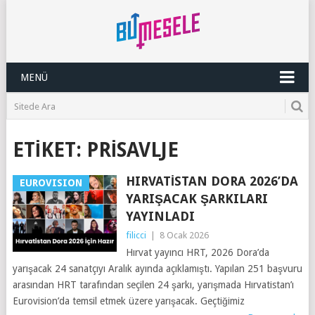
MENÜ
ETIKET:
PRISAVLJE
HIRVATISTAN DORA 2026’DA
EUROVISION
YARIŞACAK ŞARKILARI
YAYINLADI
filicci
|
8 Ocak 2026
Hırvat yayıncı HRT, 2026 Dora’da
yarışacak 24 sanatçıyı Aralık ayında açıklamıştı. Yapılan 251 başvuru
arasından HRT tarafından seçilen 24 şarkı, yarışmada Hırvatistan’ı
Eurovision’da temsil etmek üzere yarışacak. Geçtiğimiz