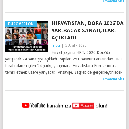
Devamını oku
HIRVATISTAN, DORA 2026’DA
EUROVISION
YARIŞACAK SANATÇILARI
AÇIKLADI
filicci
|
3 Aralık 2025
Hırvat yayıncı HRT, 2026 Dora’da
yarışacak 24 sanatçıyı açıkladı. Yapılan 251 başvuru arasından HRT
tarafından seçilen 24 şarkı, yarışmada Hırvatistan’ı Eurovision’da
temsil etmek üzere yarışacak. Prisavlje, Zagreb’de gerçekleştirilecek
Devamını oku
YAZILAR
NAVIGASYONU