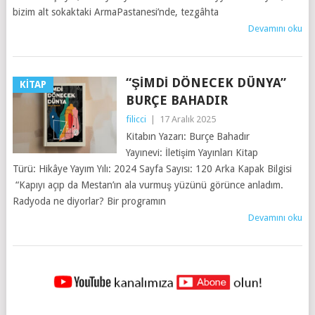
bizim alt sokaktaki ArmaPastanesi’nde, tezgâhta
Devamını oku
“ŞIMDI DÖNECEK DÜNYA”
KITAP
BURÇE BAHADIR
filicci
|
17 Aralık 2025
Kitabın Yazarı: Burçe Bahadır
Yayınevi: İletişim Yayınları Kitap
Türü: Hikâye Yayım Yılı: 2024 Sayfa Sayısı: 120 Arka Kapak Bilgisi
“Kapıyı açıp da Mestan’ın ala vurmuş yüzünü görünce anladım.
Radyoda ne diyorlar? Bir programın
Devamını oku
YAZILAR
NAVIGASYONU