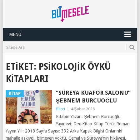
MENÜ
ETIKET:
PSIKOLOJIK ÖYKÜ
KITAPLARI
“SÜREYA KUAFÖR SALONU”
KITAP
ŞEBNEM BURCUOĞLU
filicci
|
4 Şubat 2026
Kitabın Yazarı: Şebnem Burcuoğlu
Yayınevi: Dex Kitap Kitap Türü: Roman
Yayım Yılı: 2018 Sayfa Sayısı: 332 Arka Kapak Bilgisi Onlarınki
mahalle aşkıydı, bilmeyen yoktu. Cemal ve Süreyya’nın hikâyesi,