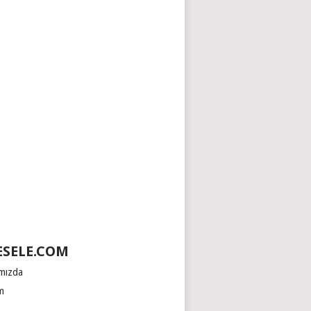
SELE.COM
mızda
im