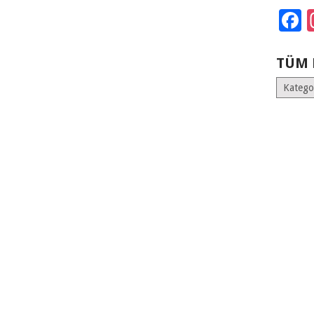
F
TÜM 
Tüm
Kategoril