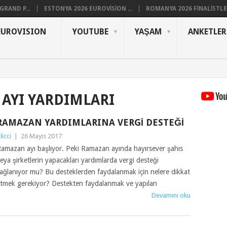
RAND P...
ESTONYA 2026 EUROVISION ...
ROMANYA 2026 FINALISTLER
EUROVISION
YOUTUBE
YAŞAM
ANKETLER
AYI YARDIMLARI
RAMAZAN YARDIMLARINA VERGI DESTEĞI
ilicci
|
26 Mayıs 2017
amazan ayı başlıyor. Peki Ramazan ayında hayırsever şahıs
eya şirketlerin yapacakları yardımlarda vergi desteği
ağlanıyor mu? Bu desteklerden faydalanmak için nelere dikkat
tmek gerekiyor? Destekten faydalanmak ve yapılan
Devamını oku