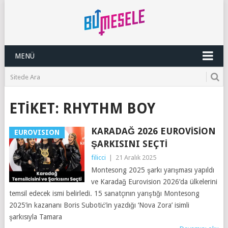
MENÜ
ETIKET:
RHYTHM BOY
KARADAĞ 2026 EUROVISION
EUROVISION
ŞARKISINI SEÇTI
filicci
|
21 Aralık 2025
Montesong 2025 şarkı yarışması yapıldı
ve Karadağ Eurovision 2026’da ülkelerini
temsil edecek ismi belirledi. 15 sanatçının yarıştığı Montesong
2025’in kazananı Boris Subotić’in yazdığı ‘Nova Zora’ isimli
şarkısıyla Tamara