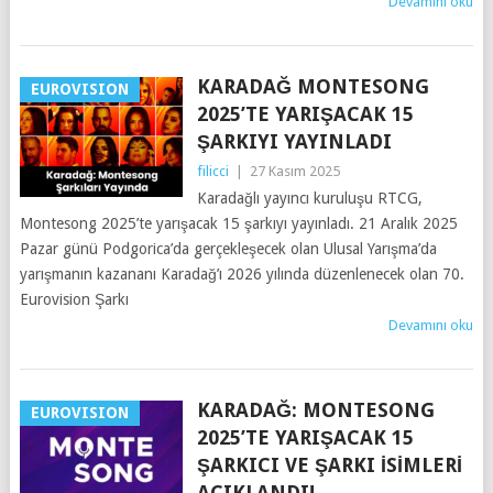
Devamını oku
KARADAĞ MONTESONG
EUROVISION
2025’TE YARIŞACAK 15
ŞARKIYI YAYINLADI
filicci
|
27 Kasım 2025
Karadağlı yayıncı kuruluşu RTCG,
Montesong 2025’te yarışacak 15 şarkıyı yayınladı. 21 Aralık 2025
Pazar günü Podgorica’da gerçekleşecek olan Ulusal Yarışma’da
yarışmanın kazananı Karadağ’ı 2026 yılında düzenlenecek olan 70.
Eurovision Şarkı
Devamını oku
KARADAĞ: MONTESONG
EUROVISION
2025’TE YARIŞACAK 15
ŞARKICI VE ŞARKI İSIMLERI
AÇIKLANDI!