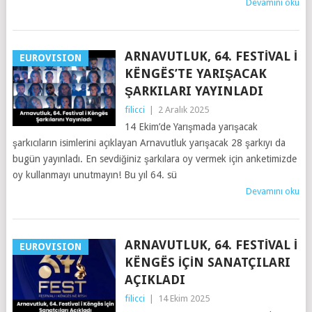
Devamını oku
ARNAVUTLUK, 64. FESTIVAL I
EUROVISION
KËNGËS’TE YARIŞACAK
ŞARKILARI YAYINLADI
filicci
|
2 Aralık 2025
14 Ekim’de Yarışmada yarışacak
şarkıcıların isimlerini açıklayan Arnavutluk yarışacak 28 şarkıyı da
bugün yayınladı. En sevdiğiniz şarkılara oy vermek için anketimizde
oy kullanmayı unutmayın! Bu yıl 64. sü
Devamını oku
ARNAVUTLUK, 64. FESTIVAL I
EUROVISION
KËNGËS IÇIN SANATÇILARI
AÇIKLADI
filicci
|
14 Ekim 2025