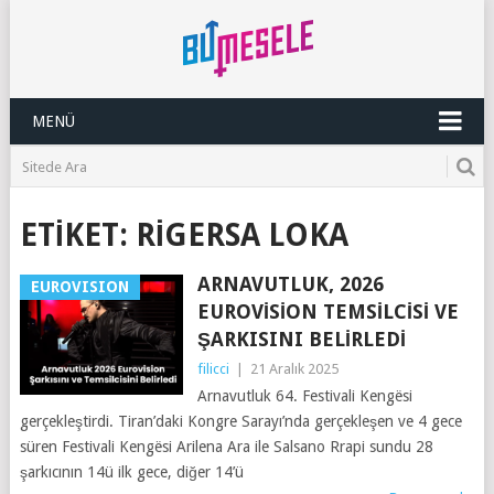
MENÜ
ETIKET:
RIGERSA LOKA
ARNAVUTLUK, 2026
EUROVISION
EUROVISION TEMSILCISI VE
ŞARKISINI BELIRLEDI
filicci
|
21 Aralık 2025
Arnavutluk 64. Festivali Kengësi
gerçekleştirdi. Tiran’daki Kongre Sarayı’nda gerçekleşen ve 4 gece
süren Festivali Kengësi Arilena Ara ile Salsano Rrapi sundu 28
şarkıcının 14ü ilk gece, diğer 14’ü