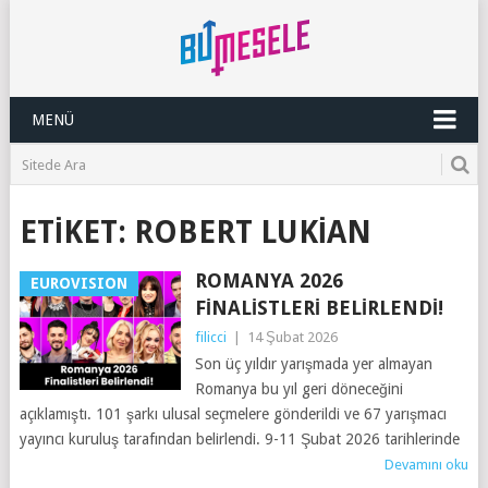
MENÜ
ETIKET:
ROBERT LUKIAN
ROMANYA 2026
EUROVISION
FINALISTLERI BELIRLENDI!
filicci
|
14 Şubat 2026
Son üç yıldır yarışmada yer almayan
Romanya bu yıl geri döneceğini
açıklamıştı. 101 şarkı ulusal seçmelere gönderildi ve 67 yarışmacı
yayıncı kuruluş tarafından belirlendi. 9-11 Şubat 2026 tarihlerinde
Devamını oku