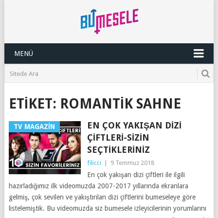
MENÜ
ETIKET:
ROMANTIK SAHNE
EN ÇOK YAKIŞAN DIZI
TV MAGAZIN
ÇIFTLERI-SIZIN
SEÇTIKLERINIZ
filicci
|
9 Temmuz 2018
En çok yakışan dizi çiftleri ile ilgili
hazırladığımız ilk videomuzda 2007-2017 yıllarında ekranlara
gelmiş, çok sevilen ve yakıştırılan dizi çiftlerini bumeseleye göre
listelemiştik. Bu videomuzda siz bumesele izleyicilerinin yorumlarını