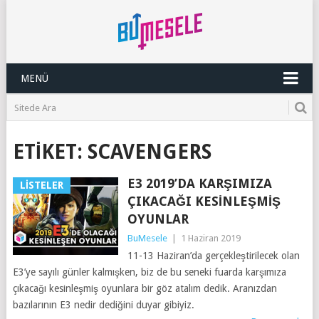
MENÜ
ETIKET:
SCAVENGERS
E3 2019’DA KARŞIMIZA
LISTELER
ÇIKACAĞI KESINLEŞMIŞ
OYUNLAR
BuMesele
|
1 Haziran 2019
11-13 Haziran’da gerçekleştirilecek olan
E3’ye sayılı günler kalmışken, biz de bu seneki fuarda karşımıza
çıkacağı kesinleşmiş oyunlara bir göz atalım dedik. Aranızdan
bazılarının E3 nedir dediğini duyar gibiyiz.