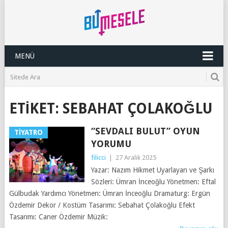
MENÜ
ETIKET:
SEBAHAT ÇOLAKOĞLU
“SEVDALI BULUT” OYUN
TIYATRO
YORUMU
filicci
|
27 Aralık 2025
Yazar: Nazım Hikmet Uyarlayan ve Şarkı
Sözleri: Ümran İnceoğlu Yönetmen: Eftal
Gülbudak Yardımcı Yönetmen: Ümran İnceoğlu Dramaturg: Ergün
Özdemir Dekor / Kostüm Tasarımı: Sebahat Çolakoğlu Efekt
Tasarımı: Caner Özdemir Müzik: