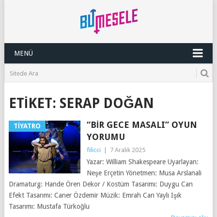
MENÜ
ETIKET:
SERAP DOĞAN
“BIR GECE MASALI” OYUN
TIYATRO
YORUMU
filicci
|
7 Aralık 2025
Yazar: William Shakespeare Uyarlayan:
Neşe Erçetin Yönetmen: Musa Arslanali
Dramaturg: Hande Ören Dekor / Kostüm Tasarımı: Duygu Can
Efekt Tasarımı: Caner Özdemir Müzik: Emrah Can Yaylı Işık
Tasarımı: Mustafa Türkoğlu