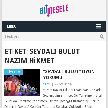
MENÜ
ETIKET:
SEVDALI BULUT
NAZIM HIKMET
“SEVDALI BULUT” OYUN
TIYATRO
YORUMU
filicci
|
27 Aralık 2025
Yazar: Nazım Hikmet Uyarlayan ve Şarkı
Sözleri: Ümran İnceoğlu Yönetmen: Eftal
Gülbudak Yardımcı Yönetmen: Ümran İnceoğlu Dramaturg: Ergün
Özdemir Dekor / Kostüm Tasarımı: Sebahat Çolakoğlu Efekt