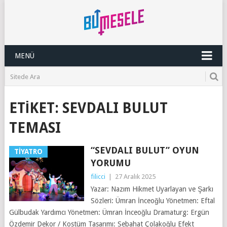
MENÜ
ETIKET:
SEVDALI BULUT
TEMASI
“SEVDALI BULUT” OYUN
TIYATRO
YORUMU
filicci
|
27 Aralık 2025
Yazar: Nazım Hikmet Uyarlayan ve Şarkı
Sözleri: Ümran İnceoğlu Yönetmen: Eftal
Gülbudak Yardımcı Yönetmen: Ümran İnceoğlu Dramaturg: Ergün
Özdemir Dekor / Kostüm Tasarımı: Sebahat Çolakoğlu Efekt