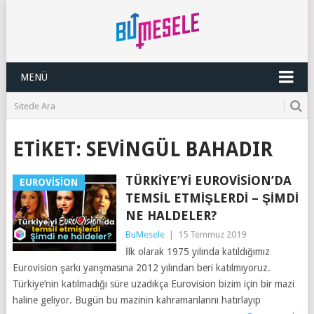
MENÜ
ETIKET:
SEVINGÜL BAHADIR
TÜRKIYE’YI EUROVISION’DA
EUROVISION
TEMSIL ETMIŞLERDI – ŞIMDI
NE HALDELER?
BuMesele
|
15 Temmuz 2019
İlk olarak 1975 yılında katıldığımız
Eurovision şarkı yarışmasına 2012 yılından beri katılmıyoruz.
Türkiye’nin katılmadığı süre uzadıkça Eurovision bizim için bir mazi
haline geliyor. Bugün bu mazinin kahramanlarını hatırlayıp