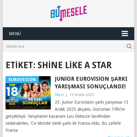
MENÜ
ETIKET:
SHINE LIKE A STAR
JUNIOR EUROVISION ŞARKI
EUROVISION
YARIŞMASI SONUÇLANDI!
filicci
|
13 Aralık 2025
23. Junior Eurovision şarkı yarışması 13
Aralık 2025 akşamı, Gürcistan Tiflis’te
gerçekleşti. Yarışmanın kazananı Lou Deleuze tarafından
seslendirilen, ‘Ce Monde’ isimli şarkı ile Fransa oldu. Bu zaferle
Fransa