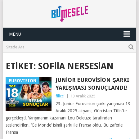
MENÜ
ETIKET:
SOFIIA NERSESIAN
JUNIOR EUROVISION ŞARKI
EUROVISION
YARIŞMASI SONUÇLANDI!
filicci
|
13 Aralık 2025
23. Junior Eurovision şarkı yarışması 13
Aralık 2025 akşamı, Gürcistan Tiflis’te
gerçekleşti. Yarışmanın kazananı Lou Deleuze tarafından
seslendirilen, ‘Ce Monde’ isimli şarkı ile Fransa oldu. Bu zaferle
Fransa