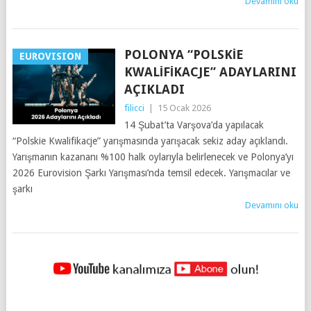
Devamını oku
POLONYA “POLSKIE
EUROVISION
KWALIFIKACJE” ADAYLARINI
AÇIKLADI
filicci
|
15 Ocak 2026
14 Şubat’ta Varşova’da yapılacak
“Polskie Kwalifikacje” yarışmasında yarışacak sekiz aday açıklandı.
Yarışmanın kazananı %100 halk oylarıyla belirlenecek ve Polonya’yı
2026 Eurovision Şarkı Yarışması’nda temsil edecek. Yarışmacılar ve
şarkı
Devamını oku
YAZILAR
NAVIGASYONU