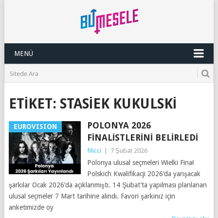
MENÜ
ETIKET:
STASIEK KUKULSKI
POLONYA 2026
EUROVISION
FINALISTLERINI BELIRLEDI
filicci
|
7 Şubat 2026
Polonya ulusal seçmeleri Wielki Finał
Polskich Kwalifikacji 2026’da yarışacak
şarkılar Ocak 2026’da açıklanmıştı. 14 Şubat’ta yapılması planlanan
ulusal seçmeler 7 Mart tarihine alındı. Favori şarkınız için
anketimizde oy