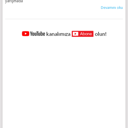
yarışmada
Devamını oku
YAZILAR
NAVIGASYONU