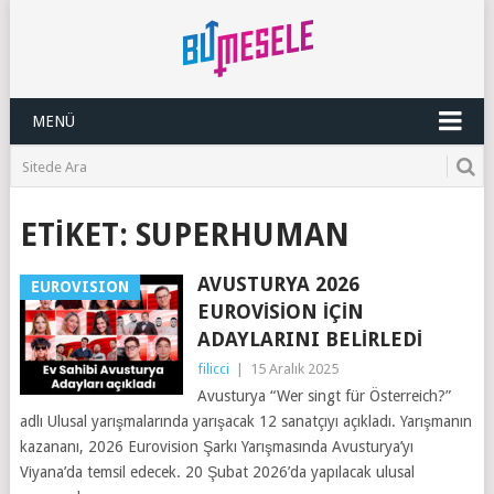
MENÜ
ETIKET:
SUPERHUMAN
AVUSTURYA 2026
EUROVISION
EUROVISION İÇIN
ADAYLARINI BELIRLEDI
filicci
|
15 Aralık 2025
Avusturya “Wer singt für Österreich?”
adlı Ulusal yarışmalarında yarışacak 12 sanatçıyı açıkladı. Yarışmanın
kazananı, 2026 Eurovision Şarkı Yarışmasında Avusturya’yı
Viyana’da temsil edecek. 20 Şubat 2026’da yapılacak ulusal