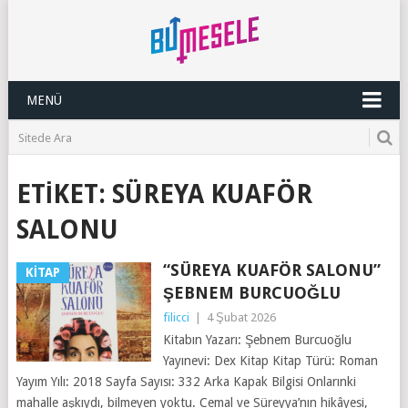
MENÜ
ETIKET:
SÜREYA KUAFÖR
SALONU
“SÜREYA KUAFÖR SALONU”
KITAP
ŞEBNEM BURCUOĞLU
filicci
|
4 Şubat 2026
Kitabın Yazarı: Şebnem Burcuoğlu
Yayınevi: Dex Kitap Kitap Türü: Roman
Yayım Yılı: 2018 Sayfa Sayısı: 332 Arka Kapak Bilgisi Onlarınki
mahalle aşkıydı, bilmeyen yoktu. Cemal ve Süreyya’nın hikâyesi,