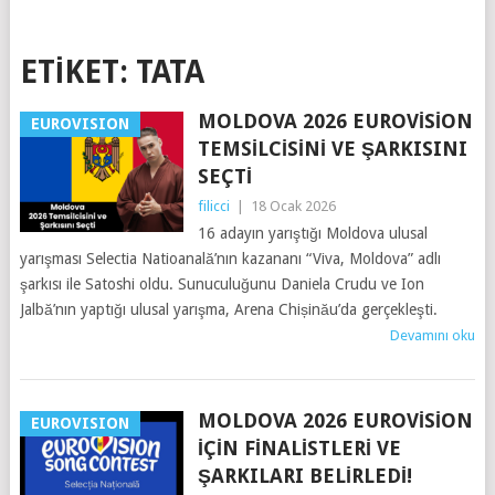
ETIKET:
TATA
MOLDOVA 2026 EUROVISION
EUROVISION
TEMSILCISINI VE ŞARKISINI
SEÇTI
filicci
|
18 Ocak 2026
16 adayın yarıştığı Moldova ulusal
yarışması Selectia Natioanală’nın kazananı “Viva, Moldova” adlı
şarkısı ile Satoshi oldu. Sunuculuğunu Daniela Crudu ve Ion
Jalbă’nın yaptığı ulusal yarışma, Arena Chișinău’da gerçekleşti.
Devamını oku
MOLDOVA 2026 EUROVISION
EUROVISION
İÇIN FINALISTLERI VE
ŞARKILARI BELIRLEDI!