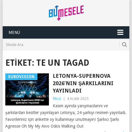
MENÜ
ETIKET:
TE UN TAGAD
LETONYA-SUPERNOVA
EUROVISION
2026’NIN ŞARKILARINI
YAYINLADI
filicci
|
4 Aralık 2025
Kasım ayında yarışmacılarını ve
şarkılardan kesitler yayınlayan Letonya, 24 şarkıyı resmen yayınladı.
Favorileriniz için ankette oy kullanmayı unutmayın! Şarkıcı Şarkı
Agnesse Oh My My Aivo Oskis Walking Out