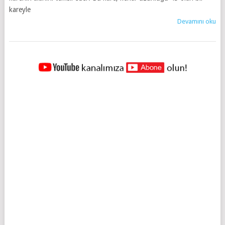
kareyle
Devamını oku
YAZILAR
NAVIGASYONU