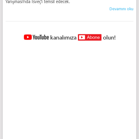
Yarışması’nda İsveç’i temsil edecek.
Devamını oku
YAZILAR
NAVIGASYONU