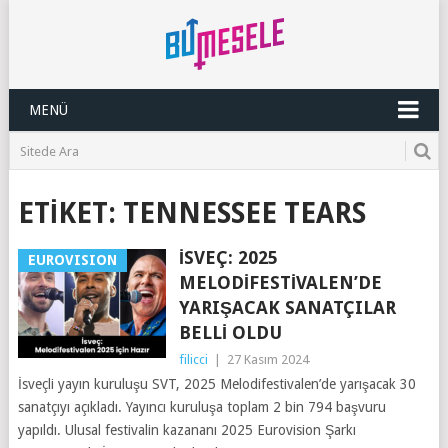
MENÜ
ETIKET:
TENNESSEE TEARS
İSVEÇ: 2025
EUROVISION
MELODIFESTIVALEN’DE
YARIŞACAK SANATÇILAR
BELLI OLDU
filicci
|
27 Kasım 2024
İsveçli yayın kuruluşu SVT, 2025 Melodifestivalen’de yarışacak 30
sanatçıyı açıkladı. Yayıncı kuruluşa toplam 2 bin 794 başvuru
yapıldı. Ulusal festivalin kazananı 2025 Eurovision Şarkı