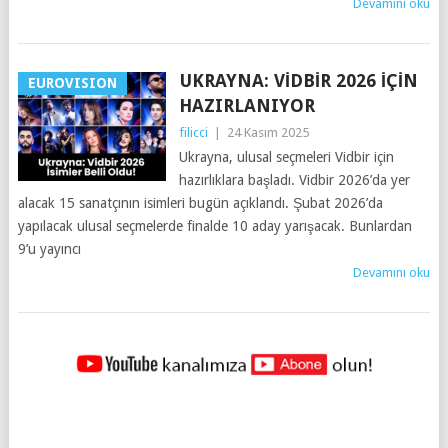
Devamını oku
UKRAYNA: VIDBIR 2026 IÇIN
EUROVISION
HAZIRLANIYOR
filicci
|
24 Kasım 2025
Ukrayna, ulusal seçmeleri Vidbir için
hazırlıklara başladı. Vidbir 2026’da yer
alacak 15 sanatçının isimleri bugün açıklandı. Şubat 2026’da
yapılacak ulusal seçmelerde finalde 10 aday yarışacak. Bunlardan
9’u yayıncı
Devamını oku
YAZILAR
NAVIGASYONU