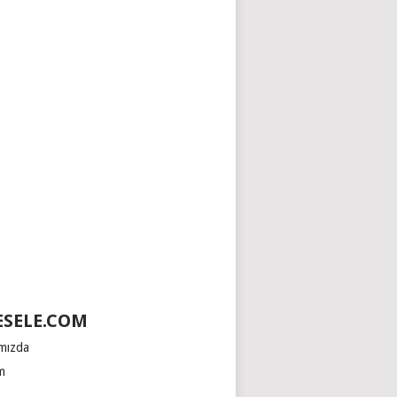
SELE.COM
mızda
im