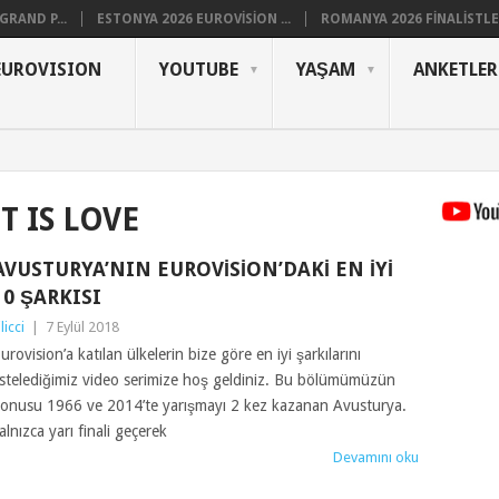
RAND P...
ESTONYA 2026 EUROVISION ...
ROMANYA 2026 FINALISTLER
EUROVISION
YOUTUBE
YAŞAM
ANKETLER
T IS LOVE
AVUSTURYA’NIN EUROVISION’DAKI EN İYI
10 ŞARKISI
ilicci
|
7 Eylül 2018
urovision’a katılan ülkelerin bize göre en iyi şarkılarını
istelediğimiz video serimize hoş geldiniz. Bu bölümümüzün
onusu 1966 ve 2014’te yarışmayı 2 kez kazanan Avusturya.
alnızca yarı finali geçerek
Devamını oku