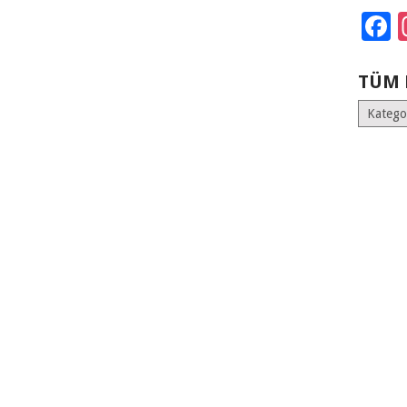
F
TÜM 
Tüm
Kategoril