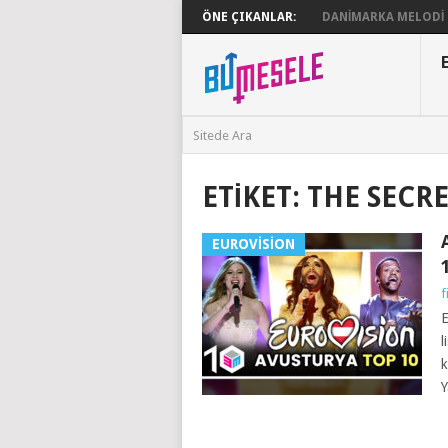
ÖNE ÇIKANLAR:
DANIMARKA MELODI G
ETIKET:
THE SECRE
EUROVISION
f
E
l
k
Y