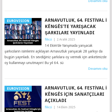
Devamını oku
ARNAVUTLUK, 64. FESTIVAL I
EUROVISION
KËNGËS’TE YARIŞACAK
ŞARKILARI YAYINLADI
filicci
|
2 Aralık 2025
14 Ekim’de Yarışmada yarışacak
şarkıcıların isimlerini açıklayan Arnavutluk yarışacak 28 şarkıyı da
bugün yayınladı. En sevdiğiniz şarkılara oy vermek için anketimizde
oy kullanmayı unutmayın! Bu yıl 64. sü
Devamını oku
ARNAVUTLUK, 64. FESTIVAL I
EUROVISION
KËNGËS IÇIN SANATÇILARI
AÇIKLADI
filicci
|
14 Ekim 2025