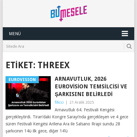
MENÜ
ETIKET:
THREEX
ARNAVUTLUK, 2026
EUROVISION
EUROVISION TEMSILCISI VE
ŞARKISINI BELIRLEDI
filicci
|
21 Aralık 2025
Arnavutluk 64. Festivali Kengësi
gerçekleştirdi. Tiran’daki Kongre Sarayı’nda gerçekleşen ve 4 gece
süren Festivali Kengësi Arilena Ara ile Salsano Rrapi sundu 28
şarkıcının 14ü ilk gece, diğer 14’ü