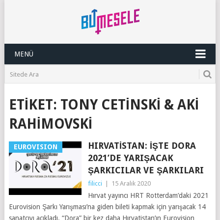
MENÜ
ETIKET:
TONY CETINSKI & AKI
RAHIMOVSKI
HIRVATISTAN: İŞTE DORA
EUROVISION
2021’DE YARIŞACAK
ŞARKICILAR VE ŞARKILARI
filicci
|
15 Aralık 2020
Hırvat yayıncı HRT Rotterdam’daki 2021
Eurovision Şarkı Yarışması’na giden bileti kapmak için yarışacak 14
sanatçıyı açıkladı. “Dora” bir kez daha Hırvatistan’ın Eurovision