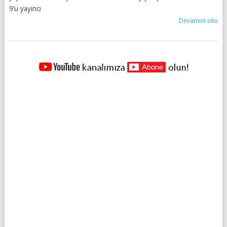
9’u yayıncı
Devamını oku
YAZILAR
NAVIGASYONU