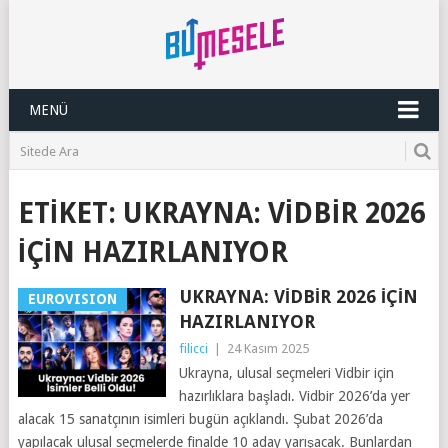
MENÜ
ETIKET:
UKRAYNA: VIDBIR 2026
IÇIN HAZIRLANIYOR
UKRAYNA: VIDBIR 2026 IÇIN
EUROVISION
HAZIRLANIYOR
filicci
|
24 Kasım 2025
Ukrayna, ulusal seçmeleri Vidbir için
hazırlıklara başladı. Vidbir 2026’da yer
alacak 15 sanatçının isimleri bugün açıklandı. Şubat 2026’da
yapılacak ulusal seçmelerde finalde 10 aday yarışacak. Bunlardan