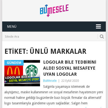
MENÜ
ETIKET:
ÜNLÜ MARKALAR
LOGOLAR BILE TEDBIRINI
GÜNDEM
ALDI! SOSYAL MESAFEYE
UYAN LOGOLAR
BuMesele
|
22 Eylül 2020
Salgınla yaşamaya istemesek de
alıştığımız, maske kullanımının ve sosyal mesafenin hayatımızın yeni
normali haline geldiği bugünlerde bazı büyük firmalar da alternatif
logo tasarımlarıyla gündeme uyum sağladılar. Salgın hem